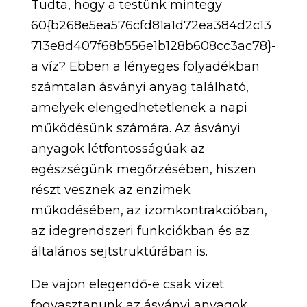
Tudta, hogy a testünk mintegy
60{b268e5ea576cfd81a1d72ea384d2c13
713e8d407f68b556e1b128b608cc3ac78}-
a víz? Ebben a lényeges folyadékban
számtalan ásványi anyag található,
amelyek elengedhetetlenek a napi
működésünk számára. Az ásványi
anyagok létfontosságúak az
egészségünk megőrzésében, hiszen
részt vesznek az enzimek
működésében, az izomkontrakcióban,
az idegrendszeri funkciókban és az
általános sejtstruktúrában is.
De vajon elegendő-e csak vizet
fogyasztanunk az ásványi anyagok