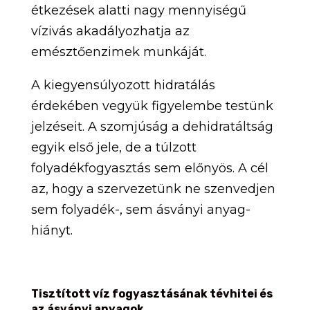
étkezések alatti nagy mennyiségű
vízivás akadályozhatja az
emésztőenzimek munkáját.
A kiegyensúlyozott hidratálás
érdekében vegyük figyelembe testünk
jelzéseit. A szomjúság a dehidratáltság
egyik első jele, de a túlzott
folyadékfogyasztás sem előnyös. A cél
az, hogy a szervezetünk ne szenvedjen
sem folyadék-, sem ásványi anyag-
hiányt.
Tisztított víz fogyasztásának tévhitei és
az ásványi anyagok