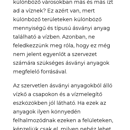
különböző városokban más és más ízt
ad a víznek? Ez azért van, mert
különböző területeken különböző
mennyiségű és típusú ásványi anyag
található a vízben. Azonban, ne
feledkezzünk meg róla, hogy ez még
nem jelent egyenlőt a szervezet
számára szükséges ásványi anyagok
megfelelő forrásával.
Az szervetlen ásványi anyagokból álló
vízkő a csapokon és a vízmelegítő
eszközökben jól látható. Ha ezek az
anyagok ilyen könnyedén
felhalmozódnak ezeken a felületeken,
képzeljük csak el, milyen nehéz lehet