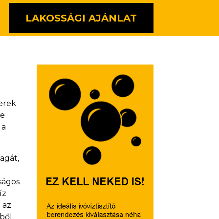
LAKOSSÁGI AJÁNLAT
berek
de
 a
zagát,
nságos
íz
 az
zből