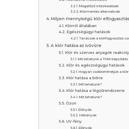
Megelőző intézkedések
Klórmentes alternatívák
Milyen mennyiségű klór elfogyasztá
Klórról általában
Egészségügyi hatások
Tanácsok a klórfogyasztás c
A klór hatása az ivóvízre
Klór és szerves anyagok reakciój
Mit tehetünk a THM-képződés
Klór és egészségügyi hatások
Hogyan csökkenthetjük a klór 
Klór hatása a bőrre
Mit tehetünk?
Klór hatása a légzőrendszerre
Mit tehetünk?
Ózon
Előnyök:
Hátrányok:
UV-fény
Előnyök: