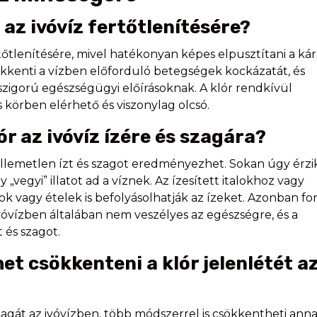
 az ivóvíz fertőtlenítésére?
rtőtlenítésére, mivel hatékonyan képes elpusztítani a ká
ökkenti a vízben előforduló betegségek kockázatát, és
a szigorú egészségügyi előírásoknak. A klór rendkívül
 körben elérhető és viszonylag olcsó.
ór az ivóvíz ízére és szagára?
ellemetlen ízt és szagot eredményezhet. Sokan úgy érzi
„vegyi” illatot ad a víznek. Az ízesített italokhoz vagy
lok vagy ételek is befolyásolhatják az ízeket. Azonban fo
ivóvízben általában nem veszélyes az egészségre, és a
 és szagot.
et csökkenteni a klór jelenlétét a
szagát az ivóvízben, több módszerrel is csökkentheti ann