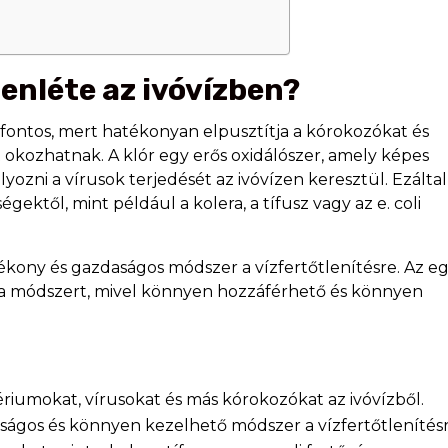
elenléte az ivóvízben?
l fontos, mert hatékonyan elpusztítja a kórokozókat és
kozhatnak. A klór egy erős oxidálószer, amely képes
ozni a vírusok terjedését az ivóvízen keresztül. Ezáltal
ktől, mint például a kolera, a tífusz vagy az e. coli
ékony és gazdaságos módszer a vízfertőtlenítésre. Az e
 a módszert, mivel könnyen hozzáférhető és könnyen
ériumokat, vírusokat és más kórokozókat az ivóvízből.
aságos és könnyen kezelhető módszer a vízfertőtlenítésr