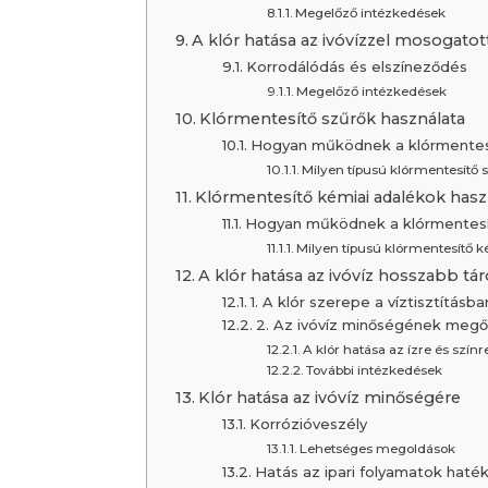
Megelőző intézkedések
A klór hatása az ivóvízzel mosogato
Korrodálódás és elszíneződés
Megelőző intézkedések
Klórmentesítő szűrők használata
Hogyan működnek a klórmentes
Milyen típusú klórmentesítő 
Klórmentesítő kémiai adalékok hasz
Hogyan működnek a klórmentesí
Milyen típusú klórmentesítő k
A klór hatása az ivóvíz hosszabb tár
1. A klór szerepe a víztisztításba
2. Az ivóvíz minőségének meg
A klór hatása az ízre és színr
További intézkedések
Klór hatása az ivóvíz minőségére
Korrózióveszély
Lehetséges megoldások
Hatás az ipari folyamatok haté