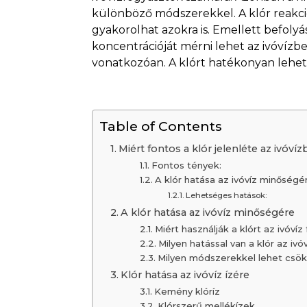
különböző módszerekkel. A klór reakci
gyakorolhat azokra is. Emellett befolyá
koncentrációját mérni lehet az ivóvízbe
vonatkozóan. A klórt hatékonyan lehet 
Table of Contents
Miért fontos a klór jelenléte az ivóví
Fontos tények:
A klór hatása az ivóvíz minőségé
Lehetséges hatások:
A klór hatása az ivóvíz minőségére
Miért használják a klórt az ivóvíz
Milyen hatással van a klór az ivó
Milyen módszerekkel lehet csökk
Klór hatása az ivóvíz ízére
Kemény klóríz
Klórszerű mellékízek