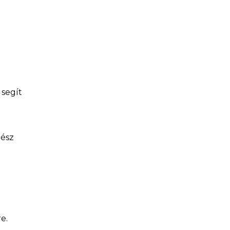
 segít
gész
e.