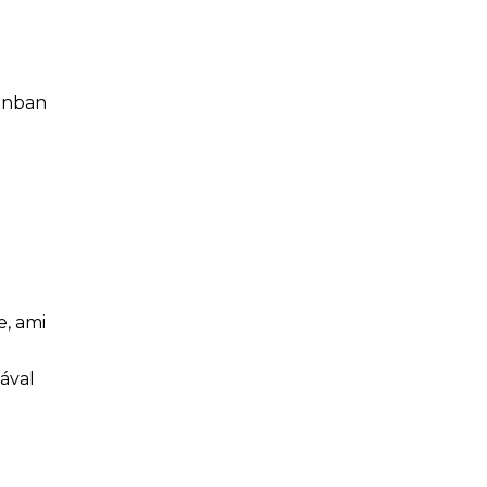
zonban
e, ami
ával