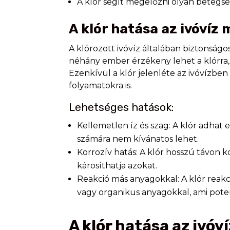
A klór segít megelőzni olyan betegsége
A klór hatása az ivóvíz
A klórozott ivóvíz általában biztonságo
néhány ember érzékeny lehet a klórra, 
Ezenkívül a klór jelenléte az ivóvízben
folyamatokra is.
Lehetséges hatások:
Kellemetlen íz és szag: A klór adhat 
számára nem kívánatos lehet.
Korrozív hatás: A klór hosszú távon 
károsíthatja azokat.
Reakció más anyagokkal: A klór reak
vagy organikus anyagokkal, ami pote
A klór hatása az ivó