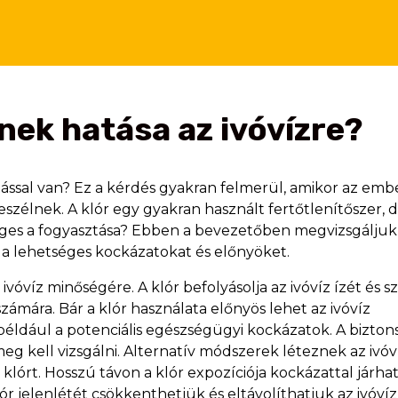
ének hatása az ivóvízre?
atással van? Ez a kérdés gyakran felmerül, amikor az em
eszélnek. A klór egy gyakran használt fertőtlenítőszer, 
éges a fogyasztása? Ebben a bevezetőben megvizsgáljuk
k a lehetséges kockázatokat és előnyöket.
 ivóvíz minőségére. A klór befolyásolja az ivóvíz ízét és s
ámára. Bár a klór használata előnyös lehet az ivóvíz
 például a potenciális egészségügyi kockázatok. A bizto
g kell vizsgálni. Alternatív módszerek léteznek az ivóv
klórt. Hosszú távon a klór expozíciója kockázattal járhat
r jelenlétét csökkenthetjük és eltávolíthatjuk az ivóví