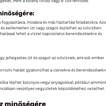
ket, mint a kolera, tífusz vagy e. coli fertőzés.
 minőségére:
s fogyasztásra, mosásra és más háztartási feladatokra. A
és kellemetlen ízt vagy szagot észlelhet az ivóvízben.
 hatással lehet a vízzel kapcsolatos berendezésekre és
egy jellegzetes ízt és szagot az ivóvíznek, ami sok ember
korrozív hatást gyakorolhat a csövekre és berendezésekr
cióba léphet bizonyos vegyi anyagokkal, például ammóni
nciálisan veszélyes vegyületek képződéséhez vezethet.
víz minőségére