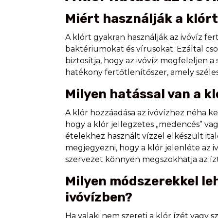
Miért használják a klórt
A klórt gyakran használják az ivóvíz fe
baktériumokat és vírusokat. Ezáltal cs
biztosítja, hogy az ivóvíz megfeleljen 
hatékony fertőtlenítőszer, amely széles
Milyen hatással van a kl
A klór hozzáadása az ivóvízhez néha k
hogy a klór jellegzetes „medencés” vagy 
ételekhez használt vízzel elkészült ita
megjegyezni, hogy a klór jelenléte az 
szervezet könnyen megszokhatja az ízt
Milyen módszerekkel leh
ivóvízben?
Ha valaki nem szereti a klór ízét vagy 