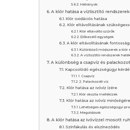
Hátrányok:
A klór hatása a víztisztító rendszerek
Klór oxidációs hatása
Klór eltávolításának szükséges
Klór eltávolító szűrők
Előkezelő egységek
A klór eltávolításának fontosság
Különböző módszerek a klór e
A víztisztító rendszerek hat
A különbség a csapvíz és palackozott v
Kapcsolódó egészségügyi kérdé
1. Csapvíz
2. Palackozott víz
Klór hatása az ivóvíz ízére
Klór okozta mellékízek
Klór hatása az ivóvíz minőségér
Lehetséges egészségügyi pr
Megoldások
A klór hatása az ivóvízzel mosott ru
Színfakulás és elszíneződés