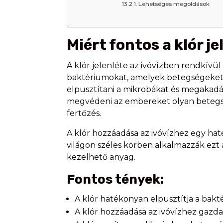
Lehetséges megoldások
Miért fontos a klór j
A klór jelenléte az ivóvízben rendkívü
baktériumokat, amelyek betegségeket o
elpusztítani a mikrobákat és megakadály
megvédeni az embereket olyan betegsége
fertőzés.
A klór hozzáadása az ivóvízhez egy hat
világon széles körben alkalmazzák ezt
kezelhető anyag.
Fontos tények:
A klór hatékonyan elpusztítja a bakt
A klór hozzáadása az ivóvízhez gazd