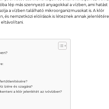
óba lép más szennyező anyagokkal a vízben, ami hatást
solja a vízben található mikroorganizmusokat is. A klór
n, és nemzetközi előírások is léteznek annak jelenlétér
eltávolítani.
zben?
re:
 fertőtlenítésére?
víz ízére és szagára?
enteni a klór jelenlétét az ivóvízben?