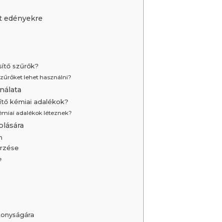
tt edényekre
ítő szűrők?
szűrőket lehet használni?
nálata
tő kémiai adalékok?
émiai adalékok léteznek?
olására
n
őrzése
e
konyságára