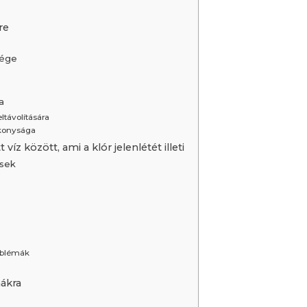
re
sége
a
ltávolítására
ékonysága
íz között, ami a klór jelenlétét illeti
sek
e
oblémák
hákra