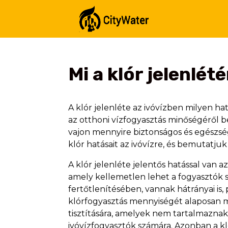
Mi a klór jelenlét
A klór jelenléte az ivóvízben milyen h
az otthoni vízfogyasztás minőségéről b
vajon mennyire biztonságos és egészs
klór hatásait az ivóvízre, és bemutatju
A klór jelenléte jelentős hatással van az
amely kellemetlen lehet a fogyasztók sz
fertőtlenítésében, vannak hátrányai is,
klórfogyasztás mennyiségét alaposan me
tisztítására, amelyek nem tartalmaznak 
ivóvízfogyasztók számára. Azonban a kló