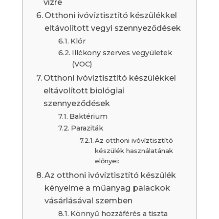
vízre
Otthoni ivóvíztisztító készülékkel
eltávolított vegyi szennyeződések
Klór
Illékony szerves vegyületek
(VOC)
Otthoni ivóvíztisztító készülékkel
eltávolított biológiai
szennyeződések
Baktérium
Paraziták
Az otthoni ivóvíztisztító
készülék használatának
előnyei:
Az otthoni ivóvíztisztító készülék
kényelme a műanyag palackok
vásárlásával szemben
Könnyű hozzáférés a tiszta