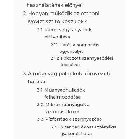
használatának előnyei
Hogyan működik az otthoni
ivóvíztisztító készülék?
Káros vegyi anyagok
eltávolítása
Hatás a hormonális
egyensúlyra
Fokozott szennyeződési
kockázat
A műanyag palackok környezeti
hatásai
Műanyaghulladék
felhalmozódása
Mikroműanyagok a
vízforrásokban
Vízforrások szennyezése
A tengeri ökoszisztémákra
gyakorolt ​​hatás