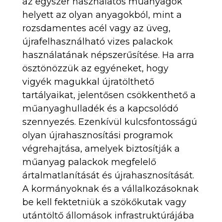
az egyszer használatos műanyagok
helyett az olyan anyagokból, mint a
rozsdamentes acél vagy az üveg,
újrafelhasználható vizes palackok
használatának népszerűsítése. Ha arra
ösztönözzük az egyéneket, hogy
vigyék magukkal újratölthető
tartályaikat, jelentősen csökkenthető a
műanyaghulladék és a kapcsolódó
szennyezés. Ezenkívül kulcsfontosságú
olyan újrahasznosítási programok
végrehajtása, amelyek biztosítják a
műanyag palackok megfelelő
ártalmatlanítását és újrahasznosítását.
A kormányoknak és a vállalkozásoknak
be kell fektetniük a szökőkutak vagy
utántöltő állomások infrastruktúrájába