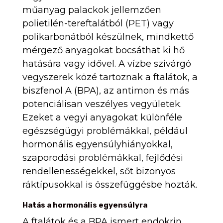
műanyag palackok jellemzően
polietilén-tereftalátból (PET) vagy
polikarbonátból készülnek, mindkettő
mérgező anyagokat bocsáthat ki hő
hatására vagy idővel. A vízbe szivárgó
vegyszerek közé tartoznak a ftalátok, a
biszfenol A (BPA), az antimon és más
potenciálisan veszélyes vegyületek.
Ezeket a vegyi anyagokat különféle
egészségügyi problémákkal, például
hormonális egyensúlyhiányokkal,
szaporodási problémákkal, fejlődési
rendellenességekkel, sőt bizonyos
ráktípusokkal is összefüggésbe hozták.
Hatás a hormonális egyensúlyra
A ftalátok és a BPA ismert endokrin