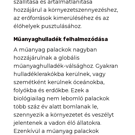
szállítása és ártalmatlanítása
hozzájárul a környezetszennyezéshez,
az erőforrások kimerüléséhez és az
élőhelyek pusztulásához.
Műanyaghulladék felhalmozódása
A műanyag palackok nagyban
hozzájárulnak a globális
műanyaghulladék-válsághoz. Gyakran
hulladéklerakókba kerülnek, vagy
szemétként kerülnek óceánokba,
folyókba és erdőkbe. Ezek a
biológiailag nem lebomló palackok
több száz év alatt bomlanak le,
szennyezik a környezetet és veszélyt
jelentenek a vadon élő állatokra.
Ezenkívül a műanyag palackok