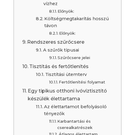
vízhez
Előnyök:
Költségmegtakarítás hosszú
távon
Előnyök:
Rendszeres szűrőcsere
A szűrők típusai
Szűrőcsere jelei
Tisztítás és fertőtlenítés
Tisztítási ütemterv
Fertőtlenítési folyamat
Egy tipikus otthoni ivóvíztisztító
készülék élettartama
Az élettartamot befolyásoló
tényezők
Karbantartási és
cserealkatrészek
Átlagos élettartam