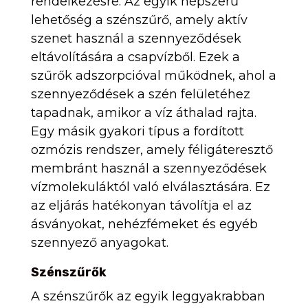
rendelkezésre. Az egyik népszerű
lehetőség a szénszűrő, amely aktív
szenet használ a szennyeződések
eltávolítására a csapvízből. Ezek a
szűrők adszorpcióval működnek, ahol a
szennyeződések a szén felületéhez
tapadnak, amikor a víz áthalad rajta.
Egy másik gyakori típus a fordított
ozmózis rendszer, amely féligáteresztő
membránt használ a szennyeződések
vízmolekuláktól való elválasztására. Ez
az eljárás hatékonyan távolítja el az
ásványokat, nehézfémeket és egyéb
szennyező anyagokat.
Szénszűrők
A szénszűrők az egyik leggyakrabban