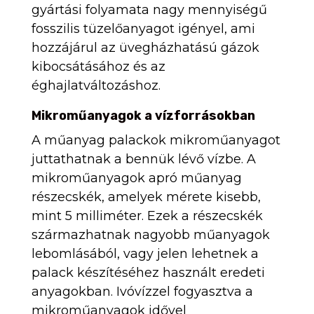
gyártási folyamata nagy mennyiségű
fosszilis tüzelőanyagot igényel, ami
hozzájárul az üvegházhatású gázok
kibocsátásához és az
éghajlatváltozáshoz.
Mikroműanyagok a vízforrásokban
A műanyag palackok mikroműanyagot
juttathatnak a bennük lévő vízbe. A
mikroműanyagok apró műanyag
részecskék, amelyek mérete kisebb,
mint 5 milliméter. Ezek a részecskék
származhatnak nagyobb műanyagok
lebomlásából, vagy jelen lehetnek a
palack készítéséhez használt eredeti
anyagokban. Ivóvízzel fogyasztva a
mikroműanyagok idővel