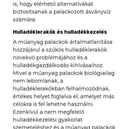
is, hogy elérhető alternatívákat
biztosítsanak a palackozott ásványvíz
számára.
Hulladéklerakók és hulladékkezelés
A műanyag palackok ártalmatlanítása
hozzájárul a szűkös hulladéklerakók
növekvő problémájához és a
hulladékgazdálkodás kihívásaihoz.
Mivel a műanyag palackok biológiailag
nem lebomlanak, a
hulladéklerakókban felhalmozódnak,
értékes helyet foglalva el, amelyet más
célokra is fel lehetne használni.
Ezenkívül a nem megfelelő
hulladékkezelési gyakorlat
szemeteléshez és a műanyag palackok