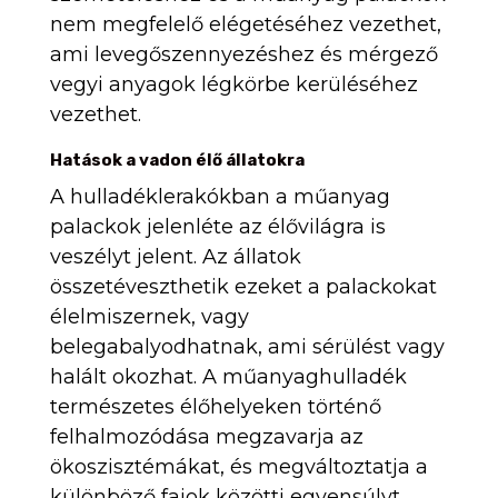
nem megfelelő elégetéséhez vezethet,
ami levegőszennyezéshez és mérgező
vegyi anyagok légkörbe kerüléséhez
vezethet.
Hatások a vadon élő állatokra
A hulladéklerakókban a műanyag
palackok jelenléte az élővilágra is
veszélyt jelent. Az állatok
összetéveszthetik ezeket a palackokat
élelmiszernek, vagy
belegabalyodhatnak, ami sérülést vagy
halált okozhat. A műanyaghulladék
természetes élőhelyeken történő
felhalmozódása megzavarja az
ökoszisztémákat, és megváltoztatja a
különböző fajok közötti egyensúlyt.