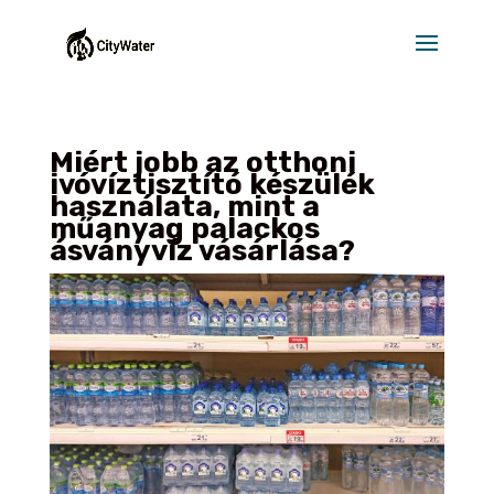
Miért jobb az otthoni
ivóvíztisztító készülék
használata, mint a
műanyag palackos
ásványvíz vásárlása?