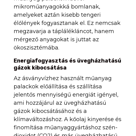
mikroműanyagokká bomlanak,
amelyeket aztán kisebb tengeri
élőlények fogyasztanak el. Ez nemcsak
megzavarja a táplálékláncot, hanem
mérgező anyagokat is juttat az
ökoszisztémába.
Energiafogyasztás és üvegházhatású
gázok kibocsátása
Az ásványvízhez használt műanyag
palackok előállítása és szállítása
jelentős mennyiségű energiát igényel,
ami hozzájárul az üvegházhatású
gázok kibocsátásához és a
klímaváltozáshoz. A kőolaj kinyerése és
finomítása műanyaggyártáshoz szén-
dioxidot (CO2) és más üvegházhatású