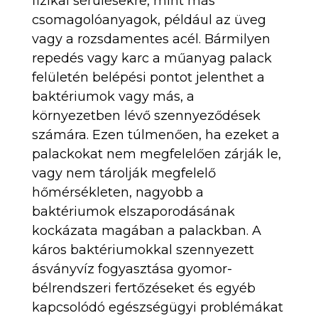
fizikai sérülésekre, mint más
csomagolóanyagok, például az üveg
vagy a rozsdamentes acél. Bármilyen
repedés vagy karc a műanyag palack
felületén belépési pontot jelenthet a
baktériumok vagy más, a
környezetben lévő szennyeződések
számára. Ezen túlmenően, ha ezeket a
palackokat nem megfelelően zárják le,
vagy nem tárolják megfelelő
hőmérsékleten, nagyobb a
baktériumok elszaporodásának
kockázata magában a palackban. A
káros baktériumokkal szennyezett
ásványvíz fogyasztása gyomor-
bélrendszeri fertőzéseket és egyéb
kapcsolódó egészségügyi problémákat