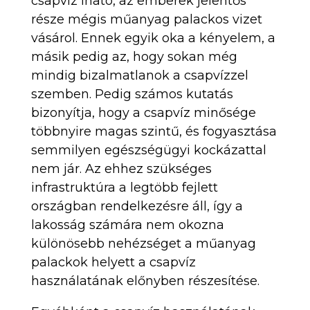
csapvíz iható, az emberek jelentős
része mégis műanyag palackos vizet
vásárol. Ennek egyik oka a kényelem, a
másik pedig az, hogy sokan még
mindig bizalmatlanok a csapvízzel
szemben. Pedig számos kutatás
bizonyítja, hogy a csapvíz minősége
többnyire magas szintű, és fogyasztása
semmilyen egészségügyi kockázattal
nem jár. Az ehhez szükséges
infrastruktúra a legtöbb fejlett
országban rendelkezésre áll, így a
lakosság számára nem okozna
különösebb nehézséget a műanyag
palackok helyett a csapvíz
használatának előnyben részesítése.