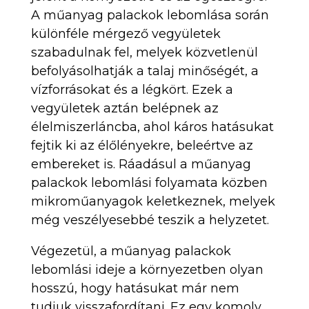
A műanyag palackok lebomlása során
különféle mérgező vegyületek
szabadulnak fel, melyek közvetlenül
befolyásolhatják a talaj minőségét, a
vízforrásokat és a légkört. Ezek a
vegyületek aztán belépnek az
élelmiszerláncba, ahol káros hatásukat
fejtik ki az élőlényekre, beleértve az
embereket is. Ráadásul a műanyag
palackok lebomlási folyamata közben
mikroműanyagok keletkeznek, melyek
még veszélyesebbé teszik a helyzetet.
Végezetül, a műanyag palackok
lebomlási ideje a környezetben olyan
hosszú, hogy hatásukat már nem
tudjuk visszafordítani. Ez egy komoly