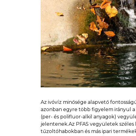
Az ivóvíz minősége alapvető fontossá
azonban egyre több figyelem irányul a
(per- és polifluor-alkil anyagok) veg
jelentenek.Az PFAS vegyületek széles
tűzoltóhabokban és más ipari terméke