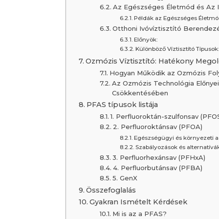
Az Egészséges Életmód és Az I
Példák az Egészséges Életmó
Otthoni Ivóvíztisztító Berend
Előnyök:
Különböző Víztisztító Típusok
Ozmózis Víztisztító: Hatékony Mego
Hogyan Működik az Ozmózis Fol
Az Ozmózis Technológia Előnyei
Csökkentésében
PFAS típusok listája
1. Perfluoroktán-szulfonsav (PFO
2. Perfluoroktánsav (PFOA)
Egészségügyi és környezeti
Szabályozások és alternatívá
3. Perfluorhexánsav (PFHxA)
4. Perfluorbutánsav (PFBA)
5. GenX
Összefoglalás
Gyakran Ismételt Kérdések
Mi is az a PFAS?