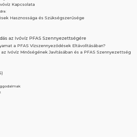
vóvíz Kapcsolata
dra:
ezések Hasznossága és Szükségszerűsége
:
ldás az Ivóvíz PFAS Szennyezettségére
yamat a PFAS Vízszennyeződések Eltávolításában?
 az Ivóvíz Minőségének Javításában és a PFAS Szennyezettség
S)
 aggodalmak
k