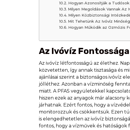
Hogyan Azonosítják a Tudósok 
Milyen Megoldások Vannak Az Iv
Milyen Közbiztonsági Intézke
Mit Tehetünk Az Ivóvíz Minősé
Hogyan Működik az Ozmózis Fo
Az Ivóvíz Fontosság
Az ivóvíz létfontosságú az élethez. Nap
közvetetten, így annak tisztasága és 
ajánlásai szerint a biztonságos ivóvíz
jólléthez. Azonban a vízminőség fennt
miatt. A PFAS vegyületekkel kapcsola
hiszen ezek az anyagok már alacsony k
járhatnak. Ezért fontos, hogy a vízvé
monitorozzuk és csökkentsük. Ezen túl
is elengedhetetlen az ivóvíz biztons
fontos, hogy a vízművek és hatóságok 