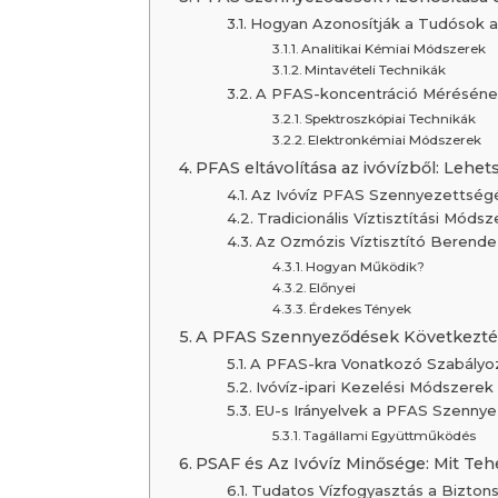
Hogyan Azonosítják a Tudósok a
Analitikai Kémiai Módszerek
Mintavételi Technikák
A PFAS-koncentráció Méréséne
Spektroszkópiai Technikák
Elektronkémiai Módszerek
PFAS eltávolítása az ivóvízből: Leh
Az Ivóvíz PFAS Szennyezettség
Tradicionális Víztisztítási Mód
Az Ozmózis Víztisztító Berend
Hogyan Működik?
Előnyei
Érdekes Tények
A PFAS Szennyeződések Következté
A PFAS-kra Vonatkozó Szabályo
Ivóvíz-ipari Kezelési Módszerek
EU-s Irányelvek a PFAS Szenny
Tagállami Együttműködés
PSAF és Az Ivóvíz Minősége: Mit Te
Tudatos Vízfogyasztás a Biztons