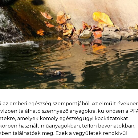
gú az emberi egészség szempontjából. Az elmúlt évekbe
 vízben található szennyező anyagokra, különösen a PF
yületekre, amelyek komoly egészségügyi kockázatokat
 körben használt műanyagokban, teflon bevonatokban,
kben találhatóak meg. Ezek a vegyületek rendkívül