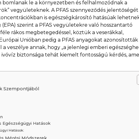
nem bomlanak le a környezetben és felhalmozódnak a
 „örök” vegyületeknek. A PFAS szennyeződés jelentőségét
 koncentrációkban is egészségkárosító hatásúak lehetnek
(EPA) szerint a PFAS vegyületekre való hosszantartó
féle rákos megbetegedéssel, köztük a veserákkal,
z Európai Unióban pedig a PFAS anyagokat azonosították
l a veszélye annak, hogy „a jelenlegi emberi egészségh
z ivóvíz biztonsága tehát kiemelt fontosságú kérdés, ame
nk Szempontjából
en
lis Egészségügyi Hatások
ügyi Hatások:
és Mérési Módszerek