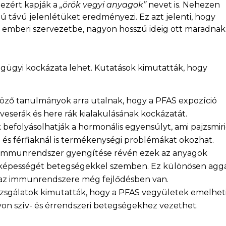
 ezért kapják a
„örök vegyi anyagok”
nevet is. Nehezen
 távú jelenlétüket eredményezi. Ez azt jelenti, hogy
 emberi szervezetbe, nagyon hosszú ideig ott maradnak
ügyi kockázata lehet. Kutatások kimutatták, hogy
ző tanulmányok arra utalnak, hogy a PFAS expozíció
 veserák és here rák kialakulásának kockázatát.
befolyásolhatják a hormonális egyensúlyt, ami pajzsmir
 és férfiaknál is termékenységi problémákat okozhat.
immunrendszer gyengítése révén ezek az anyagok
őképességét betegségekkel szemben. Ez különösen agg
 az immunrendszere még fejlődésben van.
vizsgálatok kimutatták, hogy a PFAS vegyületek emelhet
ávon szív- és érrendszeri betegségekhez vezethet.