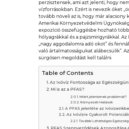
perzisztensek, ami azt jelenti, hogy 
vízforrásokban. Ezért is nevezik őket
tovább növeli az is, hogy már alacsony
Amerikai Környezetvédelmi Ügynökség 
expozíció összefüggésbe hozható több
hólyagrákkal és a pajzsmirigyrákkal. A
„nagy aggodalomra adó okot” és fennál
való ártalmatosságukat alábecsülik”. A
sürgősen megoldást kell találni.
Table of Contents
Az Ivóvíz Fontossága az Egészségü
Mi is az a PFAS?
Miért jelentenek problémát?
Környezeti Hatások
A PFAS jelenléte az Ivóvizeinkb
Az Ivóvízre Gyakorolt ​​Potenciá
További Lehetséges Egészség
PFAS Szennyeződések Azonosítása 