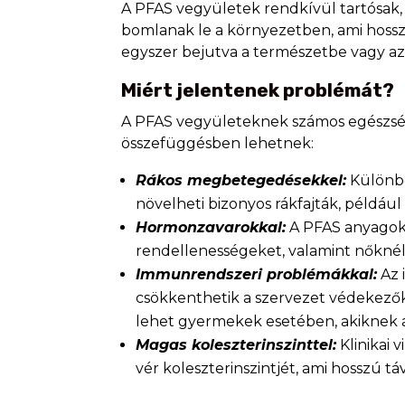
A PFAS vegyületek rendkívül tartósak,
bomlanak le a környezetben, ami hosszú
egyszer bejutva a természetbe vagy az
Miért jelentenek problémát?
A PFAS vegyületeknek számos egészség
összefüggésben lehetnek:
Rákos megbetegedésekkel:
Különbö
növelheti bizonyos rákfajták, például
Hormonzavarokkal:
A PFAS anyagok 
rendellenességeket, valamint nőknél
Immunrendszeri problémákkal:
Az 
csökkenthetik a szervezet védekez
lehet gyermekek esetében, akiknek
Magas koleszterinszinttel:
Klinikai 
vér koleszterinszintjét, ami hosszú t