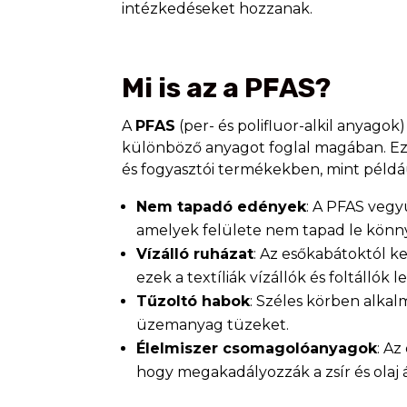
intézkedéseket hozzanak.
Mi is az a PFAS?
A
PFAS
(per- és polifluor-alkil anyago
különböző anyagot foglal magában. Eze
és fogyasztói termékekben, mint példá
Nem tapadó edények
: A PFAS vegy
amelyek felülete nem tapad le könny
Vízálló ruházat
: Az esőkabátoktól ke
ezek a textíliák vízállók és foltállók 
Tűzoltó habok
: Széles körben alkalm
üzemanyag tüzeket.
Élelmiszer csomagolóanyagok
: Az
hogy megakadályozzák a zsír és olaj á