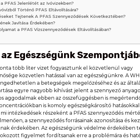
a PFAS Jelenlétét az Ivóvizekben?
óvízből Történő PFAS Eltávolítására?
déseket Tejtenek A PFAS Szennyeződések Következtében?
gének Javítása Érdekében?
lyamat a PFAS Vízszennyeződések Eltávolításában?
a az Egészségünk Szempontjáb
onta több liter vizet fogyasztunk el közvetlenül vagy
minősége közvetlen hatással van az egészségünkre. A W
 elengedhetetlen a betegségek megelőzéséhez és az által
artása egyre nagyobb kihívást jelent a szennyező anyag
tos aggodalmak ebben az összefüggésben is megértend
oncentrációkban is komoly egészségkárosító hatásokkal
delmi intézkedések részeként a PFAS szennyeződés mérté
menően, a szennyeződés forrásainak azonosítása és ke
ágának érdekében. Az egészségünk védelme érdekében t
fokozott figyelmet fordítsanak erre a problémára és ha