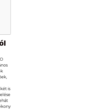
ól
HO
ános
ok
őek,
két is
zelése
ehát
tékony