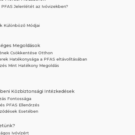
 PFAS Jelenlétét az Ivóvizekben?
k Különböző Módjai
etséges Megoldások
ének Csökkentése Otthon
szerek Hatékonysága a PFAS eltávolításában
ezés Mint Hatékony Megoldás
beni Közbiztonsági Intézkedések
zás Fontossága
 és PFAS Ellenőrzés
eződések Esetében
hetünk?
ágos Ivóvízért