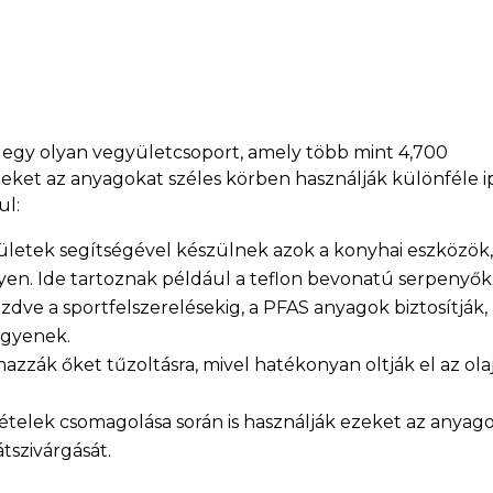
k) egy olyan vegyületcsoport, amely több mint 4,700
ket az anyagokat széles körben használják különféle ip
ul:
ületek segítségével készülnek azok a konyhai eszközök
en. Ide tartoznak például a teflon bevonatú serpenyők
zdve a sportfelszerelésekig, a PFAS anyagok biztosítják
legyenek.
azzák őket tűzoltásra, mivel hatékonyan oltják el az olaj
 ételek csomagolása során is használják ezeket az anyago
tszivárgását.