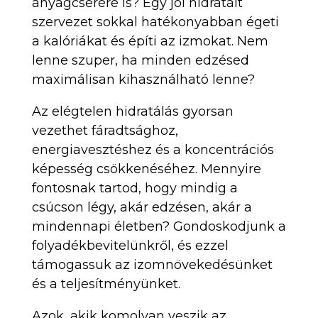
anyagcserére is? Egy jól hidratált
szervezet sokkal hatékonyabban égeti
a kalóriákat és építi az izmokat. Nem
lenne szuper, ha minden edzésed
maximálisan kihasználható lenne?
Az elégtelen hidratálás gyorsan
vezethet fáradtsághoz,
energiavesztéshez és a koncentrációs
képesség csökkenéséhez. Mennyire
fontosnak tartod, hogy mindig a
csúcson légy, akár edzésen, akár a
mindennapi életben? Gondoskodjunk a
folyadékbevitelünkről, és ezzel
támogassuk az izomnövekedésünket
és a teljesítményünket.
Azok, akik komolyan veszik az