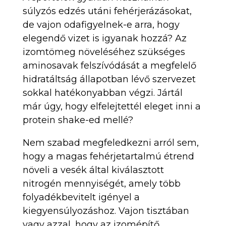
súlyzós edzés utáni fehérjerázásokat,
de vajon odafigyelnek-e arra, hogy
elegendő vizet is igyanak hozzá? Az
izomtömeg növeléséhez szükséges
aminosavak felszívódását a megfelelő
hidratáltság állapotban lévő szervezet
sokkal hatékonyabban végzi. Jártál
már úgy, hogy elfelejtettél eleget inni a
protein shake-ed mellé?
Nem szabad megfeledkezni arról sem,
hogy a magas fehérjetartalmú étrend
növeli a vesék által kiválasztott
nitrogén mennyiségét, amely több
folyadékbevitelt igényel a
kiegyensúlyozáshoz. Vajon tisztában
vagy azzal, hogy az izomépítő