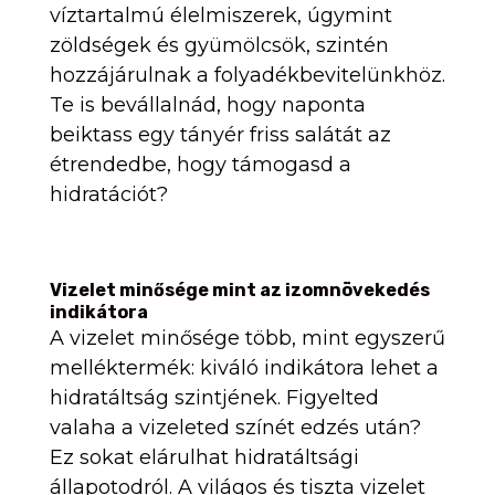
víztartalmú élelmiszerek, úgymint
zöldségek és gyümölcsök, szintén
hozzájárulnak a folyadékbevitelünkhöz.
Te is bevállalnád, hogy naponta
beiktass egy tányér friss salátát az
étrendedbe, hogy támogasd a
hidratációt?
Vizelet minősége mint az izomnövekedés
indikátora
A vizelet minősége több, mint egyszerű
melléktermék: kiváló indikátora lehet a
hidratáltság szintjének. Figyelted
valaha a vizeleted színét edzés után?
Ez sokat elárulhat hidratáltsági
állapotodról. A világos és tiszta vizelet