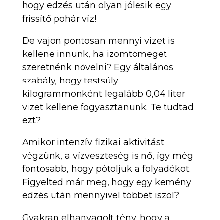
hogy edzés után olyan jólesik egy
frissítő pohár víz!
De vajon pontosan mennyi vizet is
kellene innunk, ha izomtömeget
szeretnénk növelni? Egy általános
szabály, hogy testsúly
kilogrammonként legalább 0,04 liter
vizet kellene fogyasztanunk. Te tudtad
ezt?
Amikor intenzív fizikai aktivitást
végzünk, a vízveszteség is nő, így még
fontosabb, hogy pótoljuk a folyadékot.
Figyelted már meg, hogy egy kemény
edzés után mennyivel többet iszol?
Gyakran elhanyagolt tény, hogy a