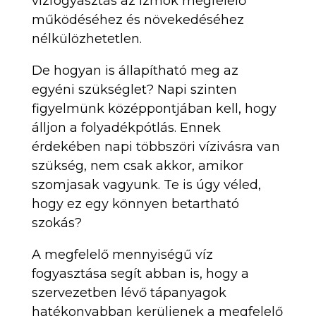
vízfogyasztás az izmok megfelelő
működéséhez és növekedéséhez
nélkülözhetetlen.
De hogyan is állapítható meg az
egyéni szükséglet? Napi szinten
figyelmünk középpontjában kell, hogy
álljon a folyadékpótlás. Ennek
érdekében napi többszöri vízivásra van
szükség, nem csak akkor, amikor
szomjasak vagyunk. Te is úgy véled,
hogy ez egy könnyen betartható
szokás?
A megfelelő mennyiségű víz
fogyasztása segít abban is, hogy a
szervezetben lévő tápanyagok
hatékonyabban kerüljenek a megfelelő