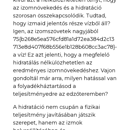
az izomnövekedés és a hidratáció
szorosan összekapcsolódik. Tudtad,
hogy izmaid jelentős része vízből áll?
Igen, az izomszövetek nagyjából
75{b268e5ea576cfd81a1d72ea384d2c13
713e8d407f68b556e1b128b608cc3ac78}-
a víz! Ez azt jelenti, hogy a megfelelő
hidratálás nélkülözhetetlen az
eredményes izomnövekedéshez. Vajon
gondoltál már arra, milyen hatással van
a folyadékháztartásod a
teljesítményedre az edzőteremben?
A hidratáció nem csupán a fizikai
teljesítmény javításában játszik
szerepet, hanem az izmok