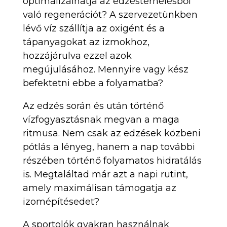
optimalizálhatja az edzésterhelésből
való regenerációt? A szervezetünkben
lévő víz szállítja az oxigént és a
tápanyagokat az izmokhoz,
hozzájárulva ezzel azok
megújulásához. Mennyire vagy kész
befektetni ebbe a folyamatba?
Az edzés során és után történő
vízfogyasztásnak megvan a maga
ritmusa. Nem csak az edzések közbeni
pótlás a lényeg, hanem a nap további
részében történő folyamatos hidratálás
is. Megtaláltad már azt a napi rutint,
amely maximálisan támogatja az
izomépítésedet?
A sportolók gyakran használnak