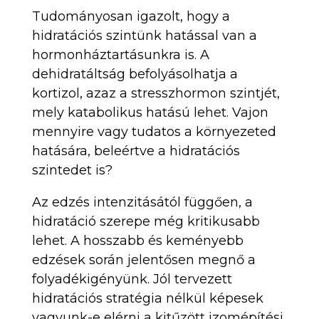
Tudományosan igazolt, hogy a
hidratációs szintünk hatással van a
hormonháztartásunkra is. A
dehidratáltság befolyásolhatja a
kortizol, azaz a stresszhormon szintjét,
mely katabolikus hatású lehet. Vajon
mennyire vagy tudatos a környezeted
hatására, beleértve a hidratációs
szintedet is?
Az edzés intenzitásától függően, a
hidratáció szerepe még kritikusabb
lehet. A hosszabb és keményebb
edzések során jelentősen megnő a
folyadékigényünk. Jól tervezett
hidratációs stratégia nélkül képesek
vagyunk-e elérni a kitűzött izomépítési