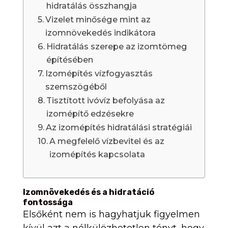
hidratálás összhangja
Vizelet minősége mint az
izomnövekedés indikátora
Hidratálás szerepe az izomtömeg
építésében
Izomépítés vízfogyasztás
szemszögéből
Tisztított ivóvíz befolyása az
izomépítő edzésekre
Az izomépítés hidratálási stratégiái
A megfelelő vízbevitel és az
izomépítés kapcsolata
Izomnövekedés és a hidratáció
fontossága
Elsőként nem is hagyhatjuk figyelmen
kívül azt a nélkülözhetetlen tényt, hogy