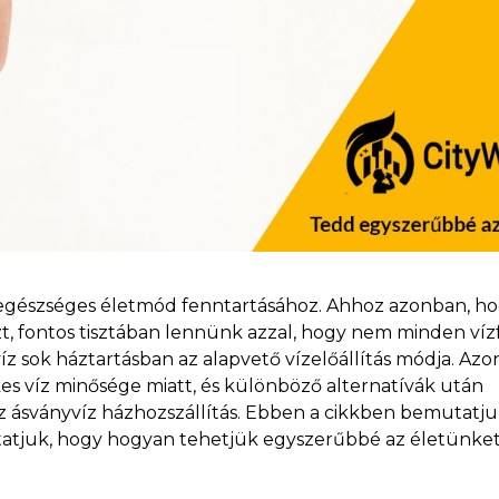
az egészséges életmód fenntartásához. Ahhoz azonban, h
zt, fontos tisztában lennünk azzal, hogy nem minden víz
íz sok háztartásban az alapvető vízelőállítás módja. Az
s víz minősége miatt, és különböző alternatívák után
az ásványvíz házhozszállítás. Ebben a cikkben bemutatju
mutatjuk, hogy hogyan tehetjük egyszerűbbé az életünket