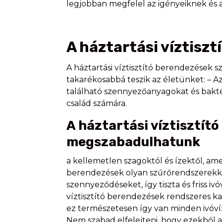
legjobban megfelel az igényeiknek és 
A háztartási víztiszt
A háztartási víztisztító berendezések 
takarékosabbá teszik az életünket: – 
található szennyezőanyagokat és baktéri
család számára.
A háztartási víztisztít
megszabadulhatunk
a kellemetlen szagoktól és ízektől, ame
berendezések olyan szűrőrendszerekkel
szennyeződéseket, így tiszta és friss 
víztisztító berendezések rendszeres 
ez természetesen így van minden ivóví
Nem szabad elfelejteni, hogy ezekből 