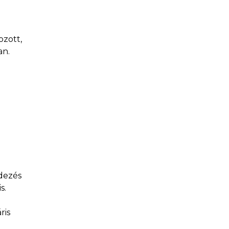
ozott,
an.
ndezés
s.
ris