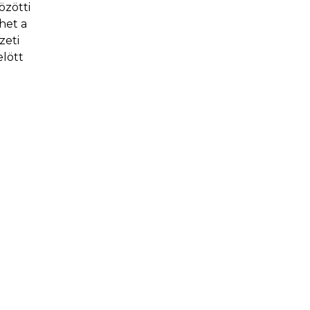
özötti
het a
zeti
elött