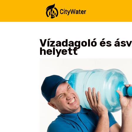
Vízadagoló és ásv
helyett