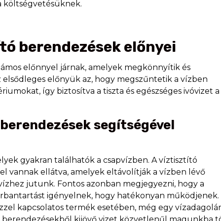
a költségvetésüknek.
ító berendezések előnyei
számos előnnyel járnak, amelyek megkönnyítik és
Az elsődleges előnyük az, hogy megszűntetik a vízben
umokat, így biztosítva a tiszta és egészséges ivóvizet a
ó berendezések segítségével
lyek gyakran találhatók a csapvízben. A víztisztító
 vannak ellátva, amelyek eltávolítják a vízben lévő
ivóvízhez jutunk. Fontos azonban megjegyezni, hogy a
karbantartást igényelnek, hogy hatékonyan működjenek.
zzel kapcsolatos termék esetében, még egy vízadagolán 
a berendezésekből kijövő vizet közvetlenűl magunkba t