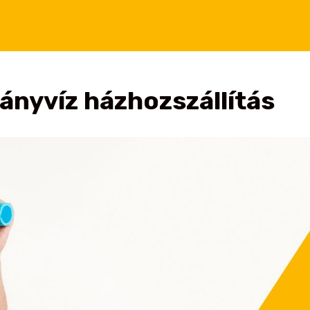
ányvíz házhozszállítás