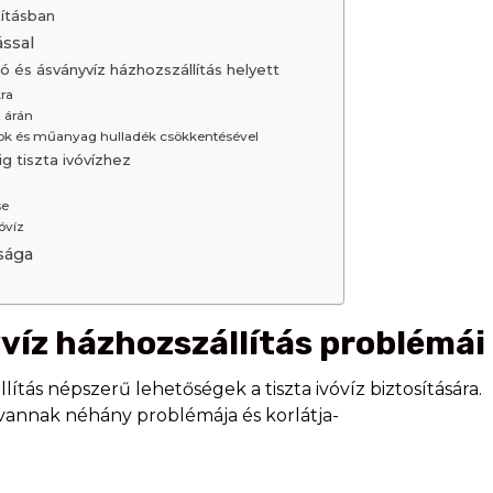
tításban
ással
 és ásványvíz házhozszállítás helyett
ra
z árán
kok és műanyag hulladék csökkentésével
 tiszta ivóvízhez
se
óvíz
ssága
víz házhozszállítás problémái
ítás népszerű lehetőségek a tiszta ivóvíz biztosítására.
annak néhány problémája és korlátja-