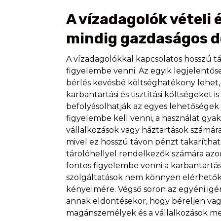
A vízadagolók vételi 
mindig gazdaságos 
A vízadagolókkal kapcsolatos hosszú t
figyelembe venni. Az egyik legjelentős
bérlés kevésbé költséghatékony lehet, 
karbantartási és tisztítási költségeket 
befolyásolhatják az egyes lehetőségek
figyelembe kell venni, a használat gya
vállalkozások vagy háztartások számára
mivel ez hosszú távon pénzt takaríthat
tárolóhellyel rendelkezők számára azo
fontos figyelembe venni a karbantartási
szolgáltatások nem könnyen elérhetők,
kényelmére. Végső soron az egyéni ig
annak eldöntésekor, hogy béreljen vag
magánszemélyek és a vállalkozások me