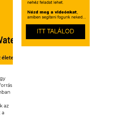
ogy
forrás
onban
k az
 a