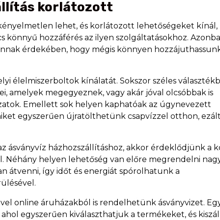
lítás korlátozott
kényelmetlen lehet, és korlátozott lehetőségeket kínál,
cs könnyű hozzáférés az ilyen szolgáltatásokhoz. Azonb
 annak érdekében, hogy mégis könnyen hozzájuthassun
yi élelmiszerboltok kínálatát. Sokszor széles választék
i, amelyek megegyeznek, vagy akár jóval olcsóbbak is
tozatok. Emellett sok helyen kaphatóak az úgynevezett
iket egyszerűen újratölthetünk csapvízzel otthon, ezálta
z ásványvíz házhozszállításhoz, akkor érdeklődjünk a k
ál. Néhány helyen lehetőség van előre megrendelni na
n átvenni, így időt és energiát spórolhatunk a
rülésével.
vel online áruházakból is rendelhetünk ásványvizet. Eg
, ahol egyszerűen kiválaszthatjuk a termékeket, és kiszál