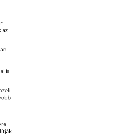
an
k az
ban
l is
özeli
gyobb
yre
lítják