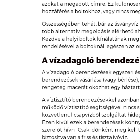
azokat a megadott címre. Ez különösen
hozzáférés a boltokhoz, vagy nincs meg
Összességében tehát, bár az ásványvíz 
több alternatív megoldás is elérhető 
Kezdve a helyi boltok kínálatának meg
rendelésével a boltoknál, egészen az on
A vízadagoló berendezé
A vízadagoló berendezések egyszeri és 
berendezések vásárlása (vagy bérlése), 
rengeteg macerát okozhat egy háztart
A víztisztító berendezésekkel azonba
működő víztisztító segítségével nincs
közvetlenül csapvízből szolgáltat hideg 
Ezen kívül ezek a berendezések könny
szerelőt hívni. Csak időnként meg kell ti
biztosítva van a friss és tiszta ivóvíz.