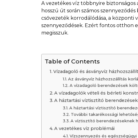
A vezetékes víz többnyire biztonságos 
hosszú út során számos szennyeződés 
csővezeték korrodálódása, a központi v
szennyeződések. Ezért fontos otthon e
megisszuk.
Table of Contents
Vízadagoló és ásványvíz házhozszáll
Az ásványvíz házhozszállítás korl
A vízadagoló berendezések köl
A vízadagolók vételi és bérleti kon
A háztartási víztisztító berendezések
A háztartási víztisztító berend
További takarékossági lehetősé
A víztisztító berendezéseknek 
A vezetékes víz problémái
Vízszennyezés és egészségügyi