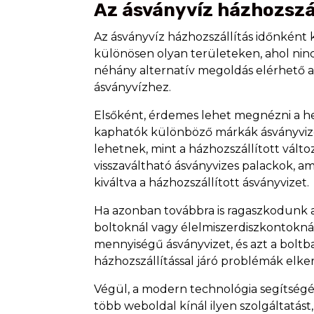
Az ásványvíz házhozszál
Az ásványvíz házhozszállítás időnként 
különösen olyan területeken, ahol nin
néhány alternatív megoldás elérhető
ásványvízhez.
Elsőként, érdemes lehet megnézni a hel
kaphatók különböző márkák ásványvize
lehetnek, mint a házhozszállított vál
visszaváltható ásványvizes palackok, am
kiváltva a házhozszállított ásványvizet.
Ha azonban továbbra is ragaszkodunk a
boltoknál vagy élelmiszerdiszkontokn
mennyiségű ásványvizet, és azt a boltba
házhozszállítással járó problémák elke
Végül, a modern technológia segítségé
több weboldal kínál ilyen szolgáltatást