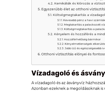
Kemikáliák és klórozás a víztisz
Egyszerűbb élet az otthoni víztisztít
Költségmegtakarítás a vízadagoló
Kevesebb pénz a havi számlák
Megtakarítás a palackozott ví
Költségmegtakarítás a palac
Kényelem és hozzáférés a mindig
Hozzáférhetőség bármikor
Kényelmetlenségek elkerülé
Jobb ízű és egészségesebb iv
Otthoni víztisztítás előnyei és fonto
Vízadagoló és ásvány
A vízadagoló és az ásványvíz házhozszáll
Azonban ezeknek a megoldásoknak is v