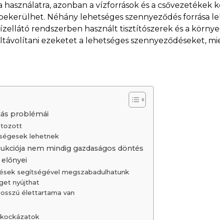
a használatra, azonban a vízforrások és a csővezetékek k
bekerülhet. Néhány lehetséges szennyeződés forrása le
ízellátó rendszerben használt tisztítószerek és a környe
ltávolítani ezeketet a lehetséges szennyeződéseket, mi
ítás problémái
átozott
tségesek lehetnek
strukciója nem mindig gazdaságos döntés
 előnyei
ezések segítségével megszabadulhatunk
get nyújthat
hosszú élettartama van
 kockázatok