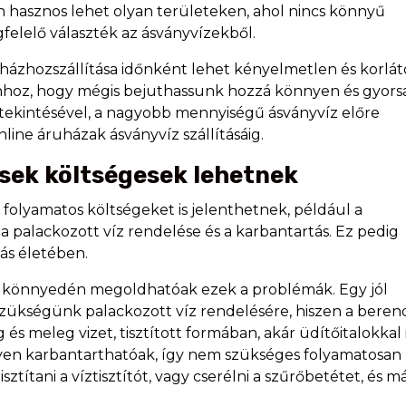
 hasznos lehet olyan területeken, ahol nincs könnyű
felelő választék az ásványvízekből.
házhozszállítása időnként lehet kényelmetlen és korlát
ahhoz, hogy mégis bejuthassunk hozzá könnyen és gyors
tekintésével, a nagyobb mennyiségű ásványvíz előre
line áruházak ásványvíz szállításáig.
sek költségesek lehetnek
folyamatos költségeket is jelenthetnek, például a
a palackozott víz rendelése és a karbantartás. Ez pedig
ás életében.
n könnyedén megoldhatóak ezek a problémák. Egy jól
 szükségünk palackozott víz rendelésére, hiszen a bere
és meleg vizet, tisztított formában, akár üdítőitalokkal i
en karbantarthatóak, így nem szükséges folyamatosan
sztítani a víztisztítót, vagy cserélni a szűrőbetétet, és má