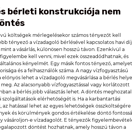
és bérleti konstrukciója nem
döntés
ávú költségek mérlegelésekor számos tényezőt kell
ebb tényező a vízadagoló bérlésével kapcsolatos havi díj
mint a vásárlás, különösen hosszú távon. Ezenkívül a
is figyelembe kell venni, mivel ezek összeadódhatnak, és
 általános kényelmét. Egy másik fontos tényező, amelye
korisága és a felhasználók száma. A nagy vízfogyasztású
 előnyös lehet a vízadagoló megvásárlása a bérlés helye
 meg. Az alacsonyabb vízfogyasztással vagy korlátozott
nban a bérlés jobb választás lehet. A döntés meghozata
 szolgáltatások elérhetőségét is. Ha a karbantartási
 az hatással lehet az egyes lehetőségek összköltségére
ények és körülmények gondos értékelése döntő fontoss
y vásároljon-e vízadagolót. E tényezők figyelembevétel
galapozott döntést hozhatnak, amely hosszú távon a