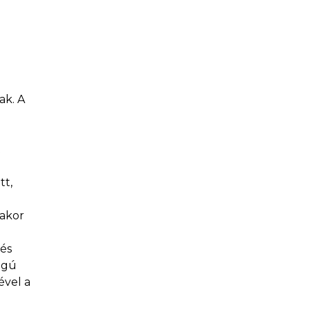
ak. A
t
tt,
lakor
 és
ágú
ével a