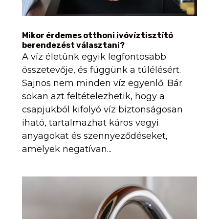
Mikor érdemes otthoni ivóvíztisztító
berendezést választani?
A víz életünk egyik legfontosabb
összetevője, és függünk a túlélésért.
Sajnos nem minden víz egyenlő. Bár
sokan azt feltételezhetik, hogy a
csapjukból kifolyó víz biztonságosan
iható, tartalmazhat káros vegyi
anyagokat és szennyeződéseket,
amelyek negatívan...