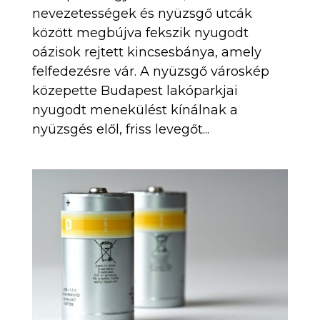
nevezetességek és nyüzsgő utcák
között megbújva fekszik nyugodt
oázisok rejtett kincsesbánya, amely
felfedezésre vár. A nyüzsgő városkép
közepette Budapest lakóparkjai
nyugodt menekülést kínálnak a
nyüzsgés elől, friss levegőt...