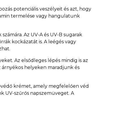
zás potenciális veszélyeit és azt, hogy
itamin termelése vagy hangulatunk
k számára. Az UV-A és UV-B sugarak
őrrák kockázatát is. A leégés vagy
zhat.
ket. Az elsődleges lépés mindig is az
Az árnyékos helyeken maradjunk és
apvédő krémet, amely megfelelően véd
ünk UV-szűrős napszemüveget. A