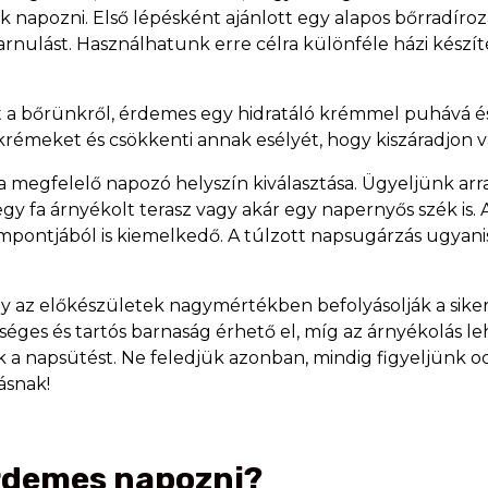
apozni. Első lépésként ajánlott egy alapos bőrradírozás
arnulást. Használhatunk erre célra különféle házi készí
et a bőrünkről, érdemes egy hidratáló krémmel puhává és 
rémeket és csökkenti annak esélyét, hogy kiszáradjon v
 a megfelelő napozó helyszín kiválasztása. Ügyeljünk a
gy fa árnyékolt terasz vagy akár egy napernyős szék is
ntjából is kiemelkedő. A túlzott napsugárzás ugyanis 
 az előkészületek nagymértékben befolyásolják a siker
ységes és tartós barnaság érhető el, míg az árnyékolás l
 a napsütést. Ne feledjük azonban, mindig figyeljünk od
ásnak!
rdemes napozni?