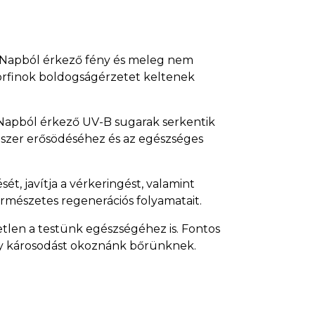
A Napból érkező fény és meleg nem
dorfinok boldogságérzetet keltenek
 Napból érkező UV-B sugarak serkentik
dszer erősödéséhez és az egészséges
t, javítja a vérkeringést, valamint
természetes regenerációs folyamatait.
tlen a testünk egészségéhez is. Fontos
gy károsodást okoznánk bőrünknek.