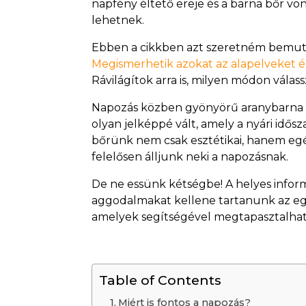
napfény éltető ereje és a barna bőr vo
lehetnek.
Ebben a cikkben azt szeretném bemutat
Megismerhetik azokat az alapelveket é
Rávilágítok arra is, milyen módon válas
Napozás közben gyönyörű aranybarna b
olyan jelképpé vált, amely a nyári idős
bőrünk nem csak esztétikai, hanem egé
felelősen álljunk neki a napozásnak.
De ne essünk kétségbe! A helyes infor
aggodalmakat kellene tartanunk az eg
amelyek segítségével megtapasztalhatj
Table of Contents
Miért is fontos a napozás?