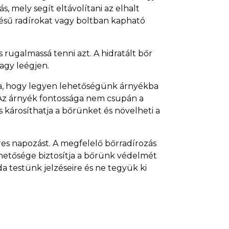
, mely segít eltávolítani az elhalt
tésű radírokat vagy boltban kapható
rugalmassá tenni azt. A hidratált bőr
agy leégjen.
rra, hogy legyen lehetőségünk árnyékba
. Az árnyék fontossága nem csupán a
károsíthatja a bőrünket és növelheti a
es napozást. A megfelelő bőrradírozás
ehetősége biztosítja a bőrünk védelmét
a testünk jelzéseire és ne tegyük ki