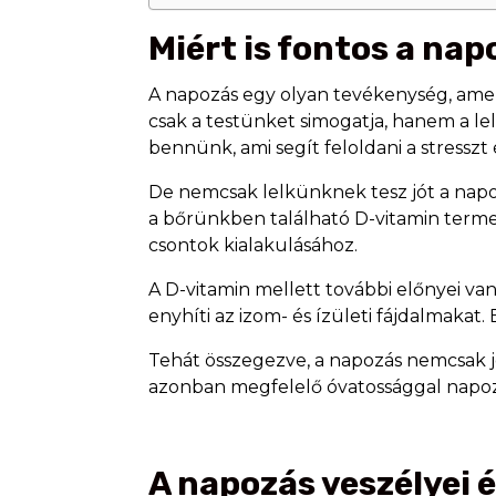
Miért is fontos a na
A napozás egy olyan tevékenység, amel
csak a testünket simogatja, hanem a le
bennünk, ami segít feloldani a stresszt 
De nemcsak lelkünknek tesz jót a nap
a bőrünkben található D-vitamin terme
csontok kialakulásához.
A D-vitamin mellett további előnyei va
enyhíti az izom- és ízületi fájdalmakat
Tehát összegezve, a napozás nemcsak j
azonban megfelelő óvatossággal napoz
A napozás veszélyei 