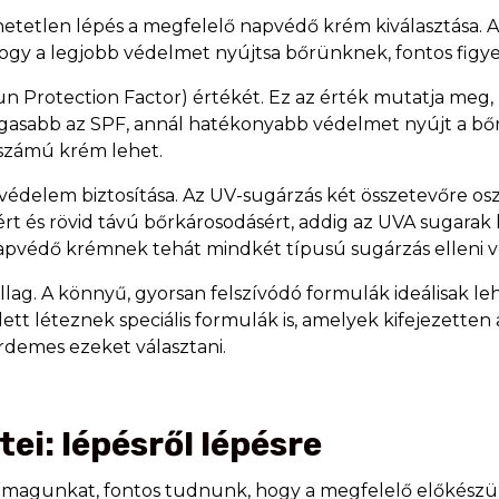
tetlen lépés a megfelelő napvédő krém kiválasztása. A
hogy a legjobb védelmet nyújtsa bőrünknek, fontos fig
 Protection Factor) értékét. Ez az érték mutatja meg
gasabb az SPF, annál hatékonyabb védelmet nyújt a bőrne
számú krém lehet.
védelem biztosítása. Az UV-sugárzás két összetevőre os
ért és rövid távú bőrkárosodásért, addig az UVA sugara
napvédő krémnek tehát mindkét típusú sugárzás elleni vé
lag. A könnyű, gyorsan felszívódó formulák ideálisak l
lett léteznek speciális formulák is, amelyek kifejezetten
rdemes ezeket választani.
ei: lépésről lépésre
k magunkat, fontos tudnunk, hogy a megfelelő előkész