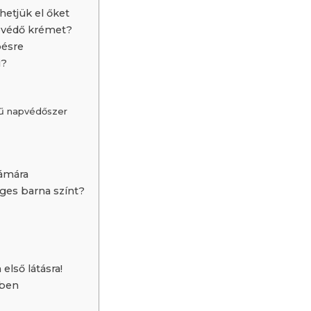
hetjük el őket
apvédő krémet?
pésre
i?
gű napvédőszer
zámára
ges barna színt?
első látásra!
zben