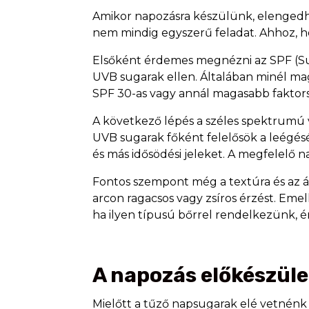
Amikor napozásra készülünk, elengedhe
nem mindig egyszerű feladat. Ahhoz, 
Elsőként érdemes megnézni az SPF (Sun
UVB sugarak ellen. Általában minél ma
SPF 30-as vagy annál magasabb faktor
A következő lépés a széles spektrumú 
UVB sugarak főként felelősök a leégés
és más idősödési jeleket. A megfelelő 
Fontos szempont még a textúra és az ál
arcon ragacsos vagy zsíros érzést. Emel
ha ilyen típusú bőrrel rendelkezünk, é
A napozás előkészület
Mielőtt a tűző napsugarak elé vetnén