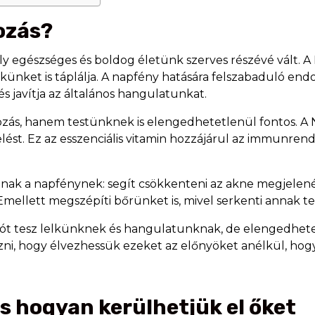
pozás?
y egészséges és boldog életünk szerves részévé vált. 
lkünket is táplálja. A napfény hatására felszabaduló en
és javítja az általános hangulatunkat.
ozás, hanem testünknek is elengedhetetlenül fontos. A
lést. Ez az esszenciális vitamin hozzájárul az immunren
nnak a napfénynek: segít csökkenteni az akne megjelenésé
. Emellett megszépíti bőrünket is, mivel serkenti annak 
ót tesz lelkünknek és hangulatunknak, de elengedhete
ni, hogy élvezhessük ezeket az előnyöket anélkül, ho
és hogyan kerülhetjük el őket