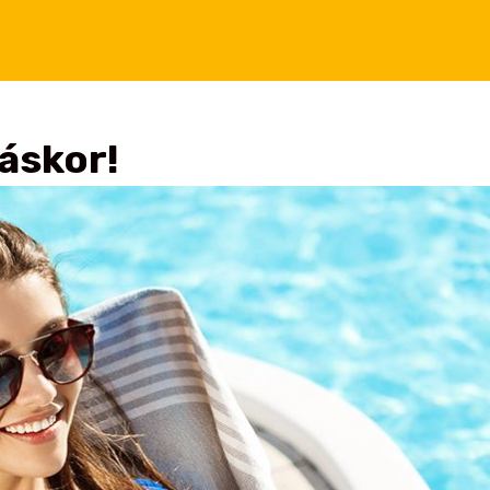
záskor!