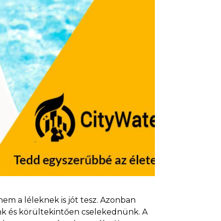
m a léleknek is jót tesz. Azonban
k és körültekintően cselekednünk. A