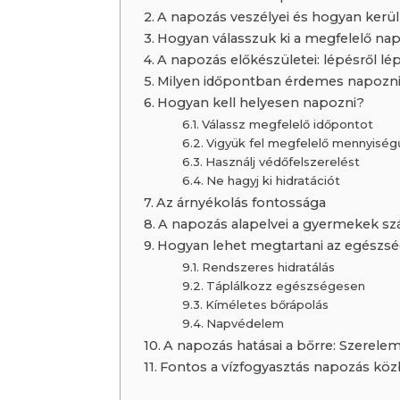
A napozás veszélyei és hogyan kerül
Hogyan válasszuk ki a megfelelő n
A napozás előkészületei: lépésről lé
Milyen időpontban érdemes napozn
Hogyan kell helyesen napozni?
Válassz megfelelő időpontot
Vigyük fel megfelelő mennyisé
Használj védőfelszerelést
Ne hagyj ki hidratációt
Az árnyékolás fontossága
A napozás alapelvei a gyermekek s
Hogyan lehet megtartani az egészsé
Rendszeres hidratálás
Táplálkozz egészségesen
Kíméletes bőrápolás
Napvédelem
A napozás hatásai a bőrre: Szerelem 
Fontos a vízfogyasztás napozás kö