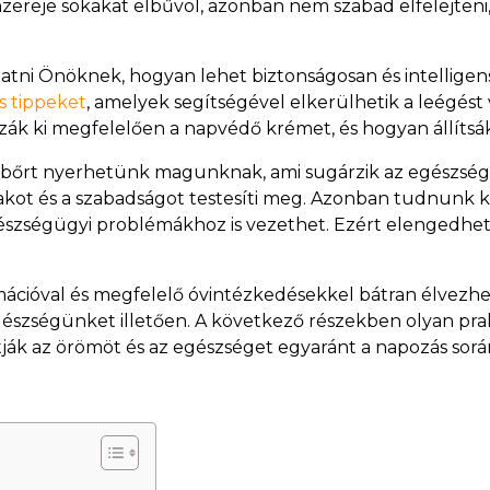
nzereje sokakat elbűvöl, azonban nem szabad elfelejteni,
ni Önöknek, hogyan lehet biztonságosan és intelligen
s tippeket
, amelyek segítségével elkerülhetik a leégés
szák ki megfelelően a napvédő krémet, és hogyan állítsák 
őrt nyerhetünk magunknak, ami sugárzik az egészségtő
zakot és a szabadságot testesíti meg. Azonban tudnunk ke
szségügyi problémákhoz is vezethet. Ezért elengedhete
mációval és megfelelő óvintézkedésekkel bátran élvezhe
észségünket illetően. A következő részekben olyan pra
ák az örömöt és az egészséget egyaránt a napozás sorá