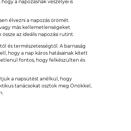
 hogy a napozásnak veszélyei is
sen élvezni a napozás örömét.
t vagy más kellemetlenségeket.
össze az ideális napozási rutint.
l és természetességtől. A barnaság
ll, hogy a nap káros hatásainak kitett
tlenül fontos, hogy felkészülten és
tjük a napsütést anélkül, hogy
ktikus tanácsokat osztok meg Önökkel,
n.