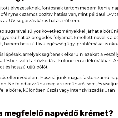
jtott élvezeteknek, fontosnak tartom megemlíteni a napo
apfénynek számos pozitív hatása van, mint például D-v
 az UV-sugárzás káros hatásairól sem.
Nap sugaraival súlyos következményekkel járhat a bőrün
 felgyorsulhat az öregedési folyamat. Emellett növelik a b
t, hanem hosszú távú egészségügyi problémákat is oko
lépések, amelyek segítenek elkerülni ezeket a veszélye
psütésben való tartózkodást, különösen a déli órákban. 
t és hosszú ujjú pólót.
rzás elleni védelem. Használjunk magas faktorszámú n
llen. Ne feledkezzünk meg a szemünkről sem, és viselj
l a bőrre, különösen úszás vagy intenzív izzadás után.
 a megfelelő napvédő krémet?