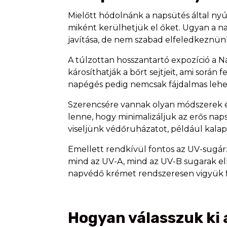
Mielőtt hódolnánk a napsütés által nyú
miként kerülhetjük el őket. Ugyan a n
javítása, de nem szabad elfeledkeznünk
A túlzottan hosszantartó expozíció a 
károsíthatják a bőrt sejtjeit, ami során
napégés pedig nemcsak fájdalmas lehe
Szerencsére vannak olyan módszerek és 
lenne, hogy minimalizáljuk az erős na
viseljünk védőruházatot, például kalapo
Emellett rendkívül fontos az UV-sugá
mind az UV-A, mind az UV-B sugarak e
napvédő krémet rendszeresen vigyük fe
Hogyan válasszuk ki