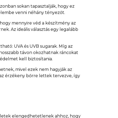
zonban sokan tapasztalják, hogy ez
yelembe venni néhány tényezőt.
, hogy mennyire véd a készítmény az
k. Az ideális választás egy legalább
ztható: UVA és UVB sugarak. Míg az
k hosszabb távon okozhatnak ráncokat
delmet kell biztosítania.
ehetnek, mivel ezek nem hagyják az
 az érzékeny bőrre lettek tervezve, így
ületek elengedhetetlenek ahhoz, hogy